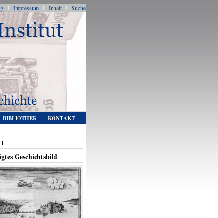
ng
I
Impressum
I
Inhalt
I
Suche
BIBLIOTHEK
KONTAKT
TI
gtes Geschichtsbild