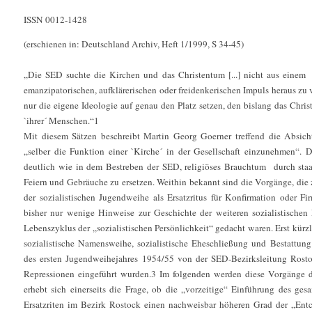
ISSN 0012-1428
(erschienen in: Deutschland Archiv, Heft 1/1999, S 34-45)
„Die SED suchte die Kirchen und das Christentum [...] nicht aus einem
emanzipatorischen, aufklärerischen oder freidenkerischen Impuls heraus zu 
nur die eigene Ideologie auf genau den Platz setzen, den bislang das Chr
`ihrer´ Menschen.“1
Mit diesem Sätzen beschreibt Martin Georg Goerner treffend die Absicht
„selber die Funktion einer `Kirche´ in der Gesellschaft einzunehmen“. 
deutlich wie in dem Bestreben der SED, religiöses Brauchtum durch staatl
Feiern und Gebräuche zu ersetzen. Weithin bekannt sind die Vorgänge, di
der sozialistischen Jugendweihe als Ersatzritus für Konfirmation oder Fi
bisher nur wenige Hinweise zur Geschichte der weiteren sozialistischen 
Lebenszyklus der „sozialistischen Persönlichkeit“ gedacht waren. Erst kürz
sozialistische Namensweihe, sozialistische Eheschließung und Bestattun
des ersten Jugendweihejahres 1954/55 von der SED-Bezirksleitung Rostoc
Repressionen eingeführt wurden.3 Im folgenden werden diese Vorgänge da
erhebt sich einerseits die Frage, ob die „vorzeitige“ Einführung des ges
Ersatzriten im Bezirk Rostock einen nachweisbar höheren Grad der „Entc