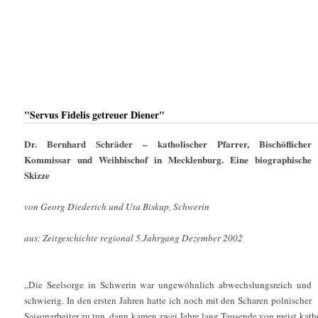
"Servus Fidelis getreuer Diener"
Dr. Bernhard Schräder – katholischer Pfarrer, Bischöflicher
Kommissar und Weihbischof in Mecklenburg. Eine biographische
Skizze
von Georg Diederich und Uta Biskup, Schwerin
aus: Zeitgeschichte regional 5.Jahrgang Dezember 2002
„Die Seelsorge in Schwerin war ungewöhnlich abwechslungsreich und
schwierig. In den ersten Jahren hatte ich noch mit den Scharen polnischer
Saisonarbeiter zu tun, dann kamen zwei Jahre lang Tausende von meist kat