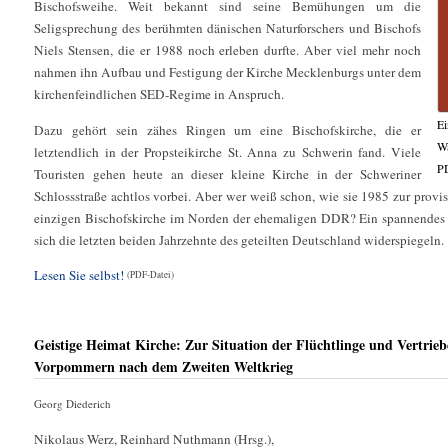
Bischofsweihe. Weit bekannt sind seine Bemühungen um die
Seligsprechung des berühmten dänischen Naturforschers und Bischofs
Niels Stensen, die er 1988 noch erleben durfte. Aber viel mehr noch
nahmen ihn Aufbau und Festigung der Kirche Mecklenburgs unter dem
kirchenfeindlichen SED-Regime in Anspruch.
Ei
Dazu gehört sein zähes Ringen um eine Bischofskirche, die er
Wa
letztendlich in der Propsteikirche St. Anna zu Schwerin fand. Viele
P
Touristen gehen heute an dieser kleine Kirche in der Schweriner
Schlossstraße achtlos vorbei. Aber wer weiß schon, wie sie 1985 zur provi
einzigen Bischofskirche im Norden der ehemaligen DDR? Ein spannendes K
sich die letzten beiden Jahrzehnte des geteilten Deutschland widerspiegeln.
Lesen Sie selbst!
(PDF-Datei)
Geistige Heimat Kirche: Zur Situation der Flüchtlinge und Vertrie
Vorpommern nach dem Zweiten Weltkrieg
Georg Diederich
Nikolaus Werz, Reinhard Nuthmann (Hrsg.),