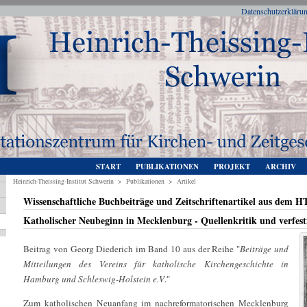
Datenschutzerkläru
START
PUBLIKATIONEN
PROJEKT
ARCHIV
Heinrich-Theissing-Institut Schwerin
>
Publikationen
>
Artikel
Wissenschaftliche Buchbeiträge und Zeitschriftenartikel aus dem H
Katholischer Neubeginn in Mecklenburg - Quellenkritik und verfesti
Beitrag von Georg Diederich im Band 10 aus der Reihe "
Beiträge und
Mitteilungen des Vereins für katholische Kirchengeschichte in
Hamburg und Schleswig-Holstein e.V
."
Zum katholischen Neuanfang im nachreformatorischen Mecklenburg